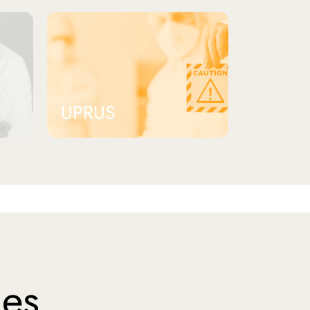
UPRUS
les