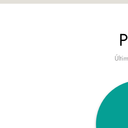
P
Últi