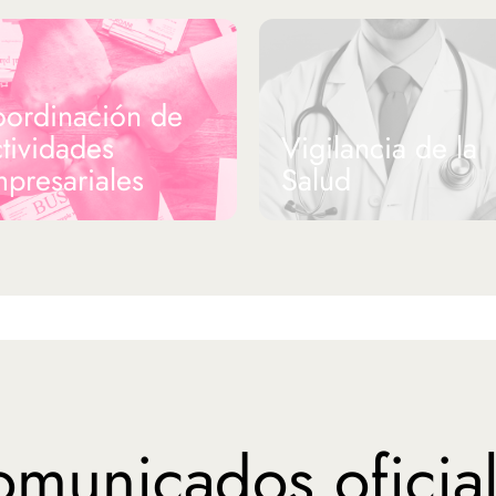
ordinación de
tividades
Vigilancia de la
presariales
Salud
municados oficia