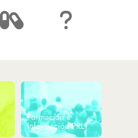
Píldoras
Preguntas
Informativas
Frecuentes
Formación e
Información PRL