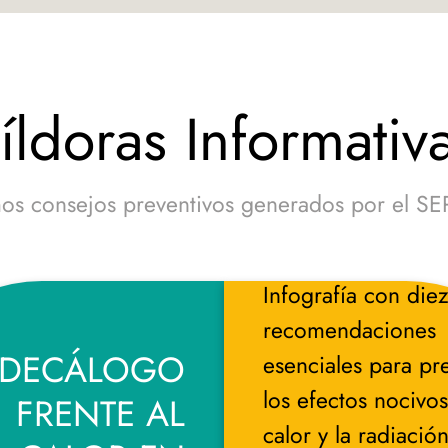
íldoras Informativ
mos consejos preventivos generados por el S
Infografía con die
recomendaciones
DECÁLOGO
esenciales para pr
los efectos nocivos
FRENTE AL
calor y la radiación