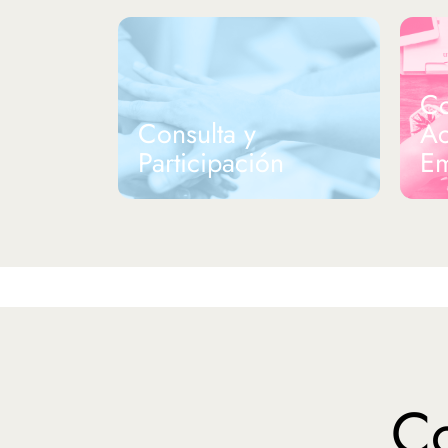
Co
Consulta y
Ac
Participación
Em
Co