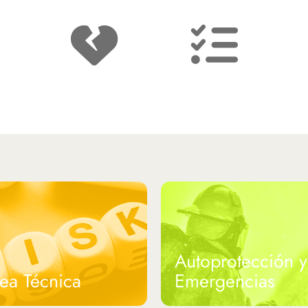
nto
Accidente de
Evaluaciones de
Trabajo
Riesgo
Autoprotección y
ea Técnica
Emergencias