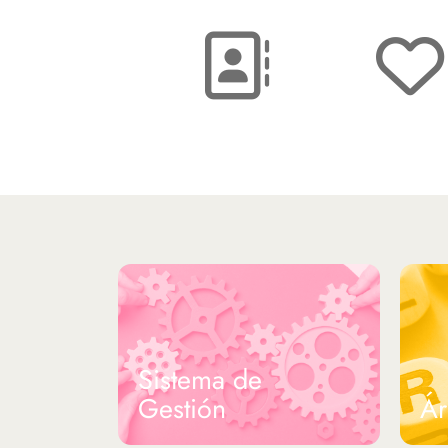
Formulario de
Reconocimie
consulta
Médico
Sistema de
Gestión
Ár