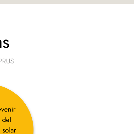
as
EPRUS
z
evenir
 del
 solar