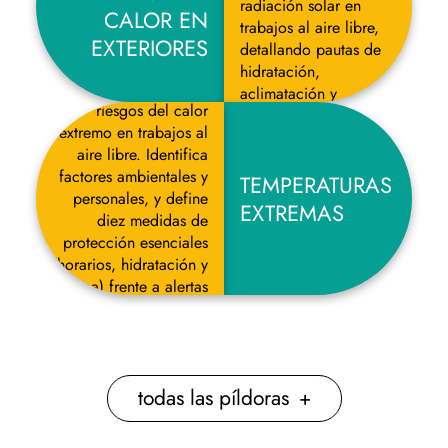
radiación solar en
CALOR EN
trabajos al aire libre,
EXTERIORES
detallando pautas de
hidratación,
Guía breve sobre los
aclimatación y
riesgos del calor
protección.
extremo en trabajos al
aire libre. Identifica
factores ambientales y
TEMPERATURAS
personales, y define
EXTREMAS
diez medidas de
protección esenciales
(horarios, hidratación y
ropa) frente a alertas
de la AEMET.
todas las píldoras
+