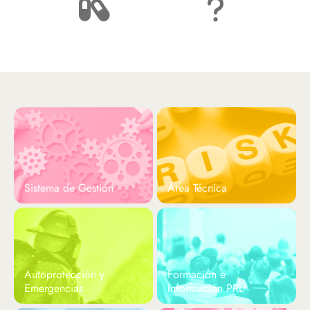
Píldoras Informativas
Preguntas Frecuentes
Sistema de Gestión
Área Técnica
Autoprotección y
Formación e
Emergencias
Información PRL