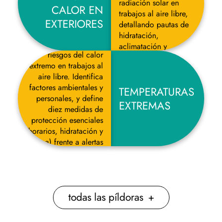
radiación solar en
CALOR EN
trabajos al aire libre,
EXTERIORES
detallando pautas de
hidratación,
Guía breve sobre los
aclimatación y
riesgos del calor
protección.
extremo en trabajos al
aire libre. Identifica
factores ambientales y
TEMPERATURAS
personales, y define
EXTREMAS
diez medidas de
protección esenciales
(horarios, hidratación y
ropa) frente a alertas
de la AEMET.
todas las píldoras
+