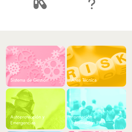
Píldoras Informativas
Preguntas Frecuentes
Sistema de Gestión
Área Técnica
Autoprotección y
Formación e
Emergencias
Información PRL