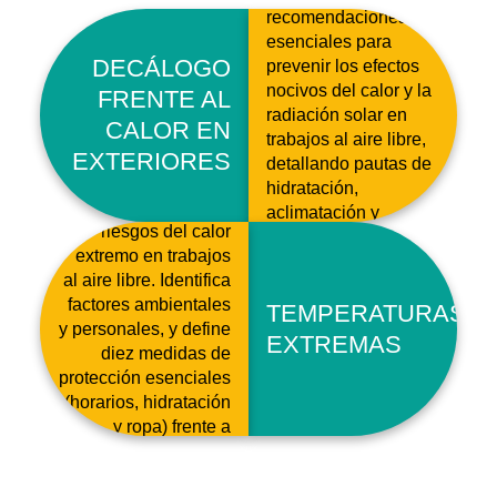
recomendaciones
esenciales para
DECÁLOGO
prevenir los efectos
nocivos del calor y la
FRENTE AL
radiación solar en
CALOR EN
trabajos al aire libre,
EXTERIORES
detallando pautas de
hidratación,
Guía breve sobre los
aclimatación y
riesgos del calor
protección.
extremo en trabajos
al aire libre. Identifica
factores ambientales
TEMPERATURAS
y personales, y define
EXTREMAS
diez medidas de
protección esenciales
(horarios, hidratación
y ropa) frente a
alertas de la AEMET.