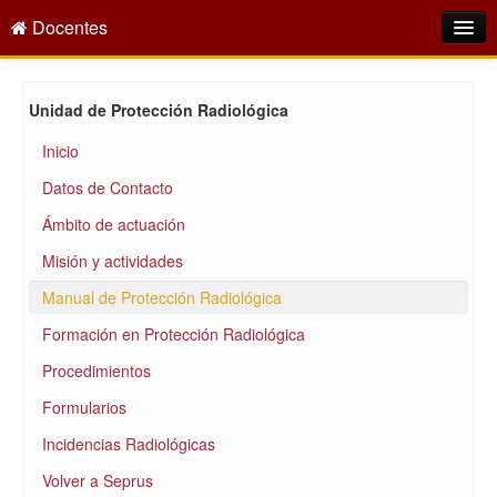
Docentes
Intranet
Unidad de Protección Radiológica
Empleo Público
Inicio
Gestión PDI
Datos de Contacto
Formación y Evaluación
Ámbito de actuación
Seprus
Misión y actividades
Manual de Protección Radiológica
Acción Social
Formación en Protección Radiológica
Directorio
Procedimientos
Formularios
Incidencias Radiológicas
Volver a Seprus