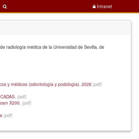
Intranet
 de radiología médica de la Universidad de Sevilla, de
ficos y médicos (odontología y podología). 2026
(pdf)
MICADAS.
(pdf)
beam X200.
(pdf)
ia
(pdf)