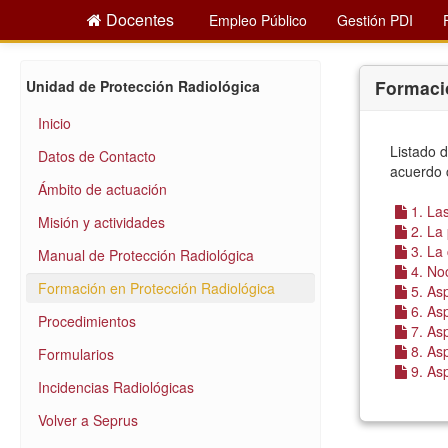
Docentes
Empleo Público
Gestión PDI
Formació
Unidad de Protección Radiológica
Inicio
Listado d
Datos de Contacto
acuerdo 
Ámbito de actuación
1. Las
Misión y actividades
2. La 
3. La 
Manual de Protección Radiológica
4. Noc
Formación en Protección Radiológica
5. Asp
6. Asp
Procedimientos
7. As
8. Asp
Formularios
9. Asp
Incidencias Radiológicas
Volver a Seprus