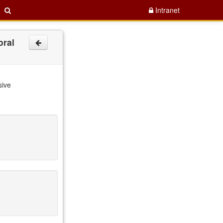
Intranet
oral
sive