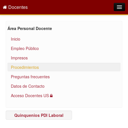
Docentes
Intranet
Área Personal Docente
Empleo Público
Inicio
Gestión PDI
Empleo Público
Formación y Evaluación
Impresos
Seprus
Procedimientos
Preguntas frecuentes
Acción Social
Datos de Contacto
Directorio
Acceso Docentes US
Quinquenios PDI Laboral