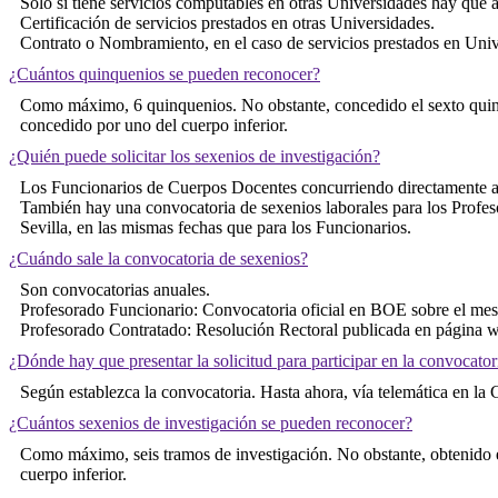
Solo si tiene servicios computables en otras Universidades hay que a
Certificación de servicios prestados en otras Universidades.
Contrato o Nombramiento, en el caso de servicios prestados en Univ
¿Cuántos quinquenios se pueden reconocer?
Como máximo, 6 quinquenios. No obstante, concedido el sexto quinqu
concedido por uno del cuerpo inferior.
¿Quién puede solicitar los sexenios de investigación?
Los Funcionarios de Cuerpos Docentes concurriendo directamente a
También hay una convocatoria de sexenios laborales para los Profes
Sevilla, en las mismas fechas que para los Funcionarios.
¿Cuándo sale la convocatoria de sexenios?
Son convocatorias anuales.
Profesorado Funcionario: Convocatoria oficial en BOE sobre el me
Profesorado Contratado: Resolución Rectoral publicada en página w
¿Dónde hay que presentar la solicitud para participar en la convocator
Según establezca la convocatoria. Hasta ahora, vía telemática en l
¿Cuántos sexenios de investigación se pueden reconocer?
Como máximo, seis tramos de investigación. No obstante, obtenido el
cuerpo inferior.