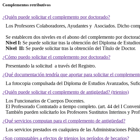
Complementos retributivos
¿Quién puede solicitar el complemento por doctorado?
Los Profesores Colaboradores, Ayudantes y Asociados. Dicho complem
Se establecen dos niveles en el abono del complemento por doctora
Nivel I:
Se puede solicitar tras la obtención del Diploma de Estudio
Nivel II:
Se puede solicitar tras la obtención del Título de Doctor.
¿Cómo puedo solicitar el complemento por doctorado?
Presentando la solicitud a través del Registro.
¿Qué documentación tendría que aportar para solicitar el complement
La fotocopia compulsada del Diploma de Estudios Avanzados, Suficie
¿Quién puede solicitar el complemento de antigüedad? (trienios)
Los Funcionarios de Cuerpos Docentes.
El Profesorado Contratado a tiempo completo. (art. 44 del I Conven
También pueden solicitarlo los Profesores Sustitutos Interinos y Pr
¿Qué servicios computan para el complemento de antigüedad?
Los servicios prestados en cualquiera de las Administraciones Públ
¿Son computables a efectos de trienios los períodos de becarios?