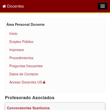
Docentes
Intranet
Área Personal Docente
Empleo Público
Inicio
Gestión PDI
Empleo Público
Formación y Evaluación
Impresos
Seprus
Procedimientos
Preguntas frecuentes
Acción Social
Datos de Contacto
Directorio
Acceso Docentes US
Profesorado Asociados
Convocatorias Sustitutos