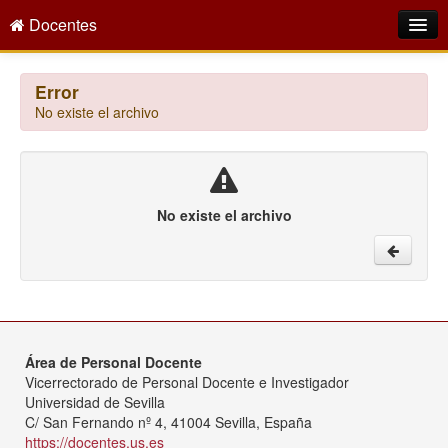
Docentes
Intranet
Error
No existe el archivo
Empleo Público
Gestión PDI
Formación y Evaluación
No existe el archivo
Seprus
Acción Social
Directorio
Área de Personal Docente
Vicerrectorado de Personal Docente e Investigador
Universidad de Sevilla
C/ San Fernando nº 4, 41004 Sevilla, España
https://docentes.us.es