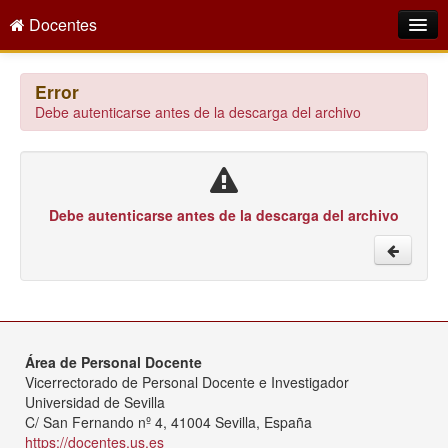
Docentes
Intranet
Error
Debe autenticarse antes de la descarga del archivo
Empleo Público
Gestión PDI
Formación y Evaluación
Debe autenticarse antes de la descarga del archivo
Seprus
Acción Social
Directorio
Área de Personal Docente
Vicerrectorado de Personal Docente e Investigador
Universidad de Sevilla
C/ San Fernando nº 4, 41004 Sevilla, España
https://docentes.us.es