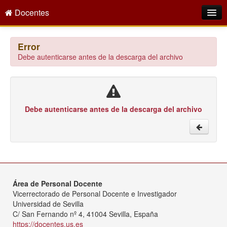
Docentes
Intranet
Error
Debe autenticarse antes de la descarga del archivo
Empleo Público
Gestión PDI
Formación y Evaluación
Debe autenticarse antes de la descarga del archivo
Seprus
Acción Social
Directorio
Área de Personal Docente
Vicerrectorado de Personal Docente e Investigador
Universidad de Sevilla
C/ San Fernando nº 4, 41004 Sevilla, España
https://docentes.us.es