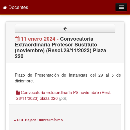
Docentes
Intranet
Empleo Público
11 enero 2024 -
Convocatoria
Extraordinaria Profesor Sustituto
Gestión PDI
(noviembre) (Resol.28/11/2023) Plaza
220
Formación y Evaluación
Seprus
Plazo de Presentación de Instancias del 29 al 5 de
Acción Social
diciembre.
Directorio
Convocatoria extraordinaria PS noviembre (Resl.
28/11/2023) plaza 220
(pdf)
R.R. Bajada Umbral mínimo