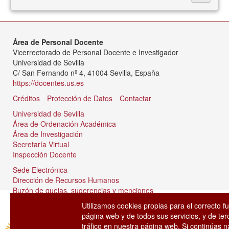
Área de Personal Docente
Vicerrectorado de Personal Docente e Investigador
Universidad de Sevilla
C/ San Fernando nº 4, 41004 Sevilla, España
https://docentes.us.es
Créditos
Protección de Datos
Contactar
Universidad de Sevilla
Área de Ordenación Académica
Área de Investigación
Secretaría Virtual
Inspección Docente
Sede Electrónica
Dirección de Recursos Humanos
Buzón de quejas, sugerencias y menciones
Tablón de anuncios
Utilizamos cookies propias para el correcto f
página web y de todos sus servicios, y de ter
tráfico en nuestra página web. Si continúas