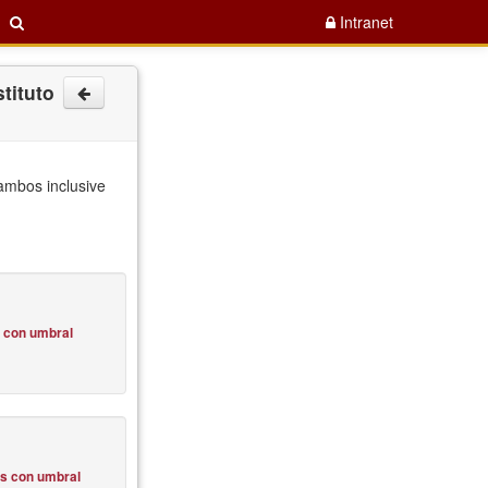
Intranet
tituto
ambos inclusive
s con umbral
os con umbral