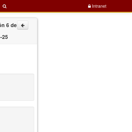
Intranet
ón 6 de
-25