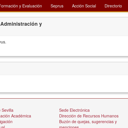
Formación y Evaluación
Seprus
Acción Social
Directorio
 Administración y
vus.
 Sevilla
Sede Electrónica
nación Académica
Dirección de Recursos Humanos
igación
Buzón de quejas, sugerencias y
ual
menciones