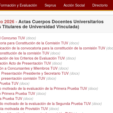
Formación y Evaluación
Seprus
Acción Social
Directorio
ro 2026 -
Actas Cuerpos Docentes Universitarios
 Titulares de Universidad Vinculada)
el Concurso TUV
(docx)
oria para Constitución de la Comisión TUV
(docx)
ación de la convocatoria para la constitución de la comisión TUV
(doc
onstitución de la comisión TUV
(docx)
ación de los Criterios de Evaluación TUV
(docx)
ción Acto de Presentación TUV
(docx)
ción a Concursantes y Miembros TUV
(docx)
e Presentación Presidente y Secretario TUV
(docx)
e presentación comisión TUV
(docx)
 Prueba TUV
(docx)
o motivado de la evaluación de la Primera Prueba TUV
(docx)
n Primera Prueba TUV
(docx)
a Prueba TUV
(docx)
do motivado de la evaluación de la Segunda Prueba TUV
(docx)
ta motivada de Provisión TUV
(docx)