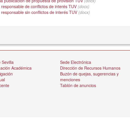
ia publicación de propuesta de provisión TUV
(docx)
 responsable de conflictos de interés TUV
(docx)
responsable sin conflictos de interés TUV
(docx)
 Sevilla
Sede Electrónica
nación Académica
Dirección de Recursos Humanos
igación
Buzón de quejas, sugerencias y
ual
menciones
cente
Tablón de anuncios