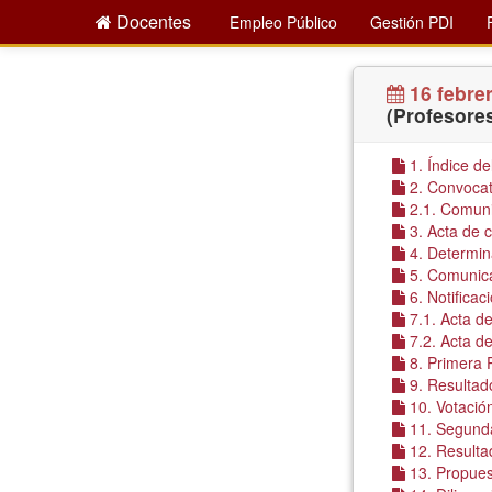
Docentes
Empleo Público
Gestión PDI
16 febre
(Profesores
1. Índice d
2. Convocat
2.1. Comunic
3. Acta de c
4. Determin
5. Comunica
6. Notifica
7.1. Acta d
7.2. Acta d
8. Primera
9. Resultad
10. Votació
11. Segund
12. Resulta
13. Propues