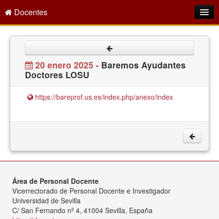
Docentes
Intranet
Empleo Público
20 enero 2025 -
Baremos Ayudantes
Doctores LOSU
Gestión PDI
Formación y Evaluación
https://bareprof.us.es/index.php/anexo/index
Seprus
Acción Social
Directorio
Área de Personal Docente
Vicerrectorado de Personal Docente e Investigador
Universidad de Sevilla
C/ San Fernando nº 4, 41004 Sevilla, España