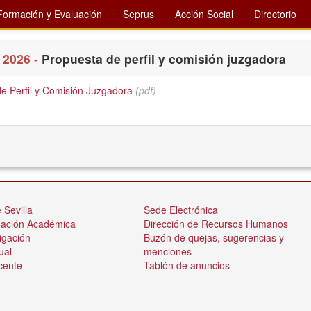
Formación y Evaluación
Seprus
Acción Social
Directorio
 2026 -
Propuesta de perfil y comisión juzgadora
e Perfil y Comisión Juzgadora
(pdf)
 Sevilla
Sede Electrónica
nación Académica
Dirección de Recursos Humanos
igación
Buzón de quejas, sugerencias y
ual
menciones
cente
Tablón de anuncios