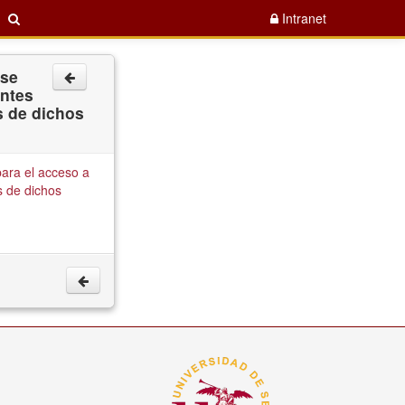
Intranet
 se
entes
s de dichos
para el acceso a
s de dichos