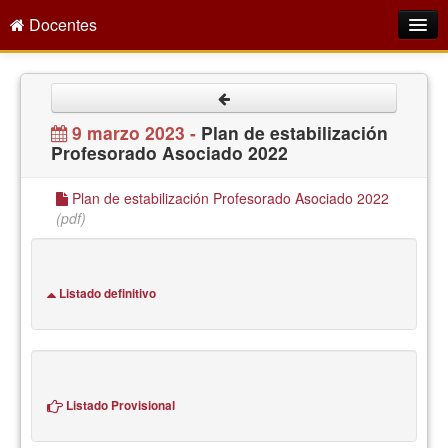
Docentes
Intranet
Empleo Público
9 marzo 2023 -
Plan de estabilización
Profesorado Asociado 2022
Gestión PDI
Formación y Evaluación
Plan de estabilización Profesorado Asociado 2022
(pdf)
Seprus
Acción Social
Listado definitivo
Directorio
Listado Provisional