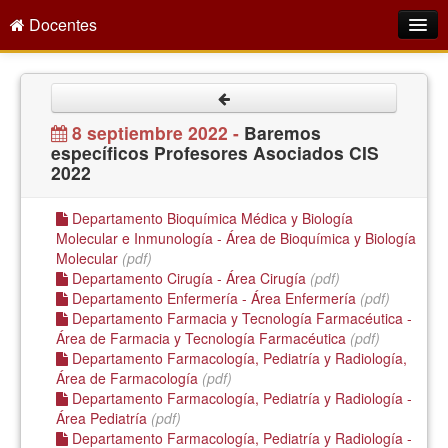
Docentes
Intranet
Empleo Público
8 septiembre 2022 -
Baremos
específicos Profesores Asociados CIS
Gestión PDI
2022
Formación y Evaluación
Departamento Bioquímica Médica y Biología
Seprus
Molecular e Inmunología - Área de Bioquímica y Biología
Molecular
(pdf)
Acción Social
Departamento Cirugía - Área Cirugía
(pdf)
Departamento Enfermería - Área Enfermería
(pdf)
Directorio
Departamento Farmacia y Tecnología Farmacéutica -
Área de Farmacia y Tecnología Farmacéutica
(pdf)
Departamento Farmacología, Pediatría y Radiología,
Área de Farmacología
(pdf)
Departamento Farmacología, Pediatría y Radiología -
Área Pediatría
(pdf)
Departamento Farmacología, Pediatría y Radiología -