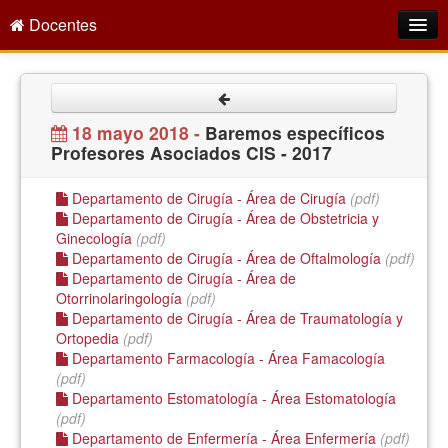
Docentes
Intranet
Empleo Público
18 mayo 2018 -
Baremos específicos
Profesores Asociados CIS - 2017
Gestión PDI
Formación y Evaluación
Departamento de Cirugía - Área de Cirugía
(pdf)
Departamento de Cirugía - Área de Obstetricia y
Seprus
Ginecología
(pdf)
Departamento de Cirugía - Área de Oftalmología
(pdf)
Acción Social
Departamento de Cirugía - Área de
Otorrinolaringología
(pdf)
Directorio
Departamento de Cirugía - Área de Traumatología y
Ortopedia
(pdf)
Departamento Farmacología - Área Famacología
(pdf)
Departamento Estomatología - Área Estomatología
(pdf)
Departamento de Enfermería - Área Enfermería
(pdf)