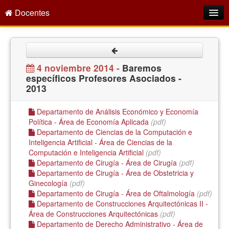
Docentes
Intranet
Empleo Público
4 noviembre 2014 -
Baremos
específicos Profesores Asociados -
Gestión PDI
2013
Formación y Evaluación
Departamento de Análisis Económico y Economía
Seprus
Política - Área de Economía Aplicada
(pdf)
Departamento de Ciencias de la Computación e
Acción Social
Inteligencia Artificial - Área de Ciencias de la
Computación e Inteligencia Artificial
(pdf)
Directorio
Departamento de Cirugía - Área de Cirugía
(pdf)
Departamento de Cirugía - Área de Obstetricia y
Ginecología
(pdf)
Departamento de Cirugía - Área de Oftalmología
(pdf)
Departamento de Construcciones Arquitectónicas II -
Área de Construcciones Arquitectónicas
(pdf)
Departamento de Derecho Administrativo - Área de